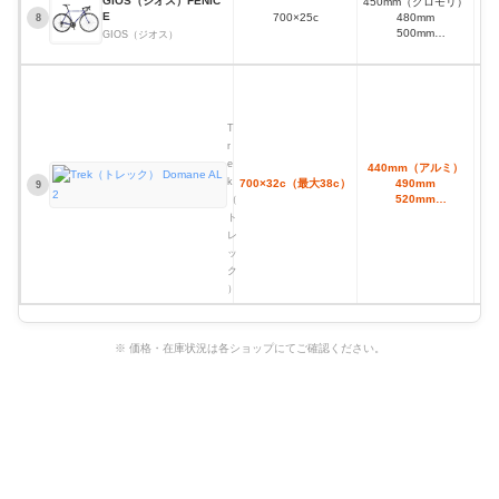
GIOS（ジオス）FENIC
450mm（クロモリ）
E
700×25c
480mm
外
8
500mm
GIOS（ジオス）
520mm
540mm
T
r
e
k
T
（ト
r
レ
e
440mm（アルミ）
ッ
k
700×32c（最大38c）
490mm
9
ク）
520mm
（
D
550mm
ト
o
560mm
m
レ
580mm
a
ッ
n
ク
e
）
A
L
2
※ 価格・在庫状況は各ショップにてご確認ください。