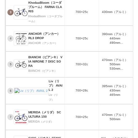
KhodaaBloom（コーダ
ブルーム） FARNA CLA
RIS
700×25c
430mm（アルミ）
外
3
KhodaaBloom（コーダブル
ーム）
ANCHOR（アンカー）
390mm（アルミ）
RL3 DROP
700×25c
440mm
4
490mm
ANCHOR（アンカー）
540mm
BIANCHI（ビアンキ） V
470mm（アルミ）
IA NIRONE 7 DISC SO
700×32c
500mm
内
5
RA
530mm
BIANCHI（ビアンキ）
550mm
570mm
Liv（リ
ブ） AVAI
395mm（アルミ）
L 2
700×28c
430mm
内
6
465mm
Liv（リ
ブ）
MERIDA（メリダ） SC
470mm（アルミ）
ULTURA 150
700×25c
外装
7
500mm
MERIDA（メリダ）