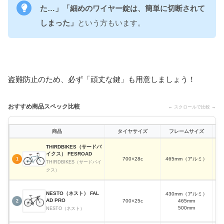
た…」「細めのワイヤー錠は、簡単に切断されて
しまった」
という方もいます。
盗難防止のため、必ず「頑丈な鍵」も用意しましょう！
おすすめ商品スペック比較
← スクロールで比較 →
商品
タイヤサイズ
フレームサイズ
THIRDBIKES（サードバ
イクス） FESROAD
700×28c
465mm（アルミ）
外
1
THIRDBIKES（サードバイ
クス）
NESTO（ネスト） FAL
430mm（アルミ）
AD PRO
700×25c
465mm
外
2
500mm
NESTO（ネスト）