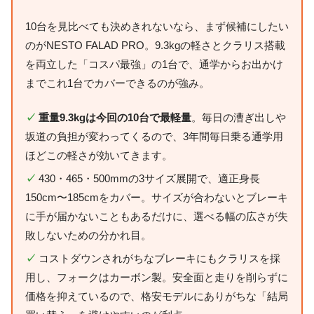
10台を見比べても決めきれないなら、まず候補にしたい
のがNESTO FALAD PRO。9.3kgの軽さとクラリス搭載
を両立した「コスパ最強」の1台で、通学からお出かけ
までこれ1台でカバーできるのが強み。
✓
重量9.3kgは今回の10台で最軽量
。毎日の漕ぎ出しや
坂道の負担が変わってくるので、3年間毎日乗る通学用
ほどこの軽さが効いてきます。
✓
430・465・500mmの3サイズ展開で、適正身長
150cm〜185cmをカバー。サイズが合わないとブレーキ
に手が届かないこともあるだけに、選べる幅の広さが失
敗しないための分かれ目。
✓
コストダウンされがちなブレーキにもクラリスを採
用し、フォークはカーボン製。安全面と走りを削らずに
価格を抑えているので、格安モデルにありがちな「結局