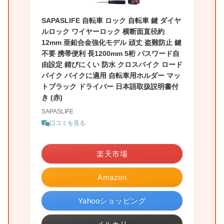
SAPASLIFE 自転車 ロック 自転車 鍵 ダイヤ
ルロック ワイヤーロック 横断面直径約
12mm 亜鉛合金強化モデル 頑丈 盗難防止 鍵
不要 携帯便利 長1200mm 5桁 パスワード自
由設定 錆びにくい 防水 クロスバイク ロード
バイク バイクに適用 自転車用ホルダー マッ
トブラック ドライバー 日本語取扱説明書付
き (赤)
SAPASLIFE
口コミを見る
＼お買い物マラソン開催中♪／
楽天市場
Amazon
Yahooショッピング