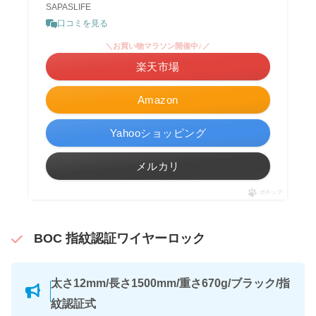
SAPASLIFE
口コミを見る
＼お買い物マラソン開催中♪／
楽天市場
Amazon
Yahooショッピング
メルカリ
ポチップ
BOC 指紋認証ワイヤーロック
太さ12mm/長さ1500mm/重さ670g/ブラック/指
紋認証式