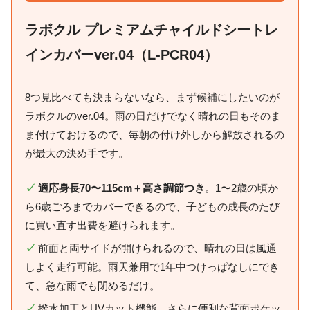
ラボクル プレミアムチャイルドシートレ
インカバーver.04（L-PCR04）
8つ見比べても決まらないなら、まず候補にしたいのが
ラボクルのver.04。雨の日だけでなく晴れの日もそのま
ま付けておけるので、毎朝の付け外しから解放されるの
が最大の決め手です。
✓
適応身長70〜115cm＋高さ調節つき
。1〜2歳の頃か
ら6歳ごろまでカバーできるので、子どもの成長のたび
に買い直す出費を避けられます。
✓
前面と両サイドが開けられるので、晴れの日は風通
しよく走行可能。雨天兼用で1年中つけっぱなしにでき
て、急な雨でも閉めるだけ。
✓
撥水加工とUVカット機能、さらに便利な背面ポケッ