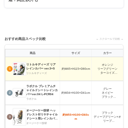
おすすめ商品スペック比較
← スクロールで比較 →
商品
サイズ
カラー
リトルキディーズ リア
オレンジ
レインカバー ver.3+S
約W45×H115×D60cm
リーフグリーン
1
ターコイズ
リトルキディーズ
パープル
カーキ
ピンク
ラボクル プレミアムチ
ブラック
グレー
ャイルドシートレインカ
約W34×H100×D41cm
ネイビー
2
バーver.04 L-PCR04
ブラック
ラボクル
ベージュ
オージーケー技研 ヘッ
ブラック
ドレスト付リヤチャイル
約W55×H100×D60c
ディープグリーン×オ
3
ドシート用レインカバー
m
リーブ
RCR-008
オージーケー技研
マスタード×ネイビー