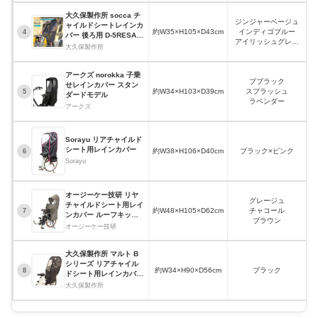
ワインレッド×グレー
大久保製作所 socca チ
ジンジャーベージュ
ャイルドシートレインカ
約W35×H105×D43cm
インディゴブルー
4
バー 後ろ用 D-5RESA4.
アイリッシュグレー
0
大久保製作所
チャコールグレー
アークズ norokka 子乗
ブブラック
せレインカバー スタン
約W34×H103×D39cm
スプラッシュ
5
ダードモデル
ラベンダー
アークズ
Sorayu リアチャイルド
防
シート用レインカバー
約W38×H106×D40cm
ブラック×ピンク
6
Sorayu
大
オージーケー技研 リヤ
グレージュ
チャイルドシート用レイ
約W48×H105×D62cm
チャコール
7
ンカバー ルーフキッズ
ブラウン
RCR-011
オージーケー技研
大久保製作所 マルト B
シリーズ リアチャイル
約W34×H90×D56cm
ブラック
8
ドシート用レインカバー
D-5RBBDX2
大久保製作所