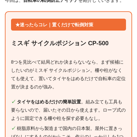
今回は、
自転車の転倒防止アイデア
を紹介していきます。
★迷ったらコレ｜置くだけで転倒対策
ミスギ サイクルポジション CP-500
8つを見比べて結局どれか決まらないなら、まず候補に
したいのがミスギ サイクルポジション。柵や柱がなく
ても使えて、置いてタイヤをはめるだけで自転車の定位
置が決まるのが強み。
✓
タイヤをはめるだけの簡単設置
。組み立ても工具も
要らないので、届いたその日から使えます。ロープ式の
ように固定できる柵や柱を探す必要もなし。
✓
樹脂原料から製造まで国内の日本製。屋外に置きっ
ぱなしにするものだからこそ、作りのしっかりした1つ