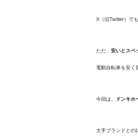
X（旧Twitter）で
ただ、
安いとスペ
電動自転車を安く
今回は、
ドンキホ
大手ブランドとの