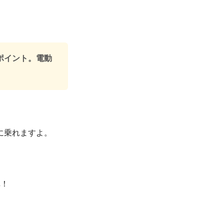
ポイント。電動
。
に乗れますよ。
車！