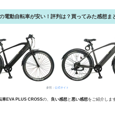
の電動自転車が安い！評判は？買ってみた感想ま
参照：
公式サイト
車EVA PLUS CROSS
の、
良い感想
と
悪い感想
をご紹介しま