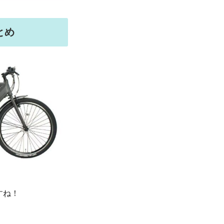
とめ
すね！