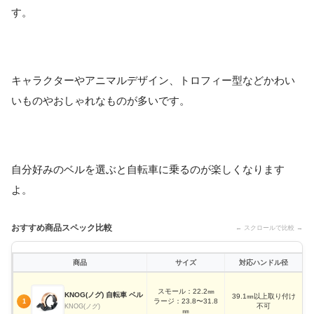
す。
キャラクターやアニマルデザイン、トロフィー型などかわい
いものやおしゃれなものが多いです。
自分好みのベルを選ぶと自転車に乗るのが楽しくなります
よ。
おすすめ商品スペック比較
← スクロールで比較 →
商品
サイズ
対応ハンドル径
スモール：22.2㎜
KNOG(ノグ) 自転車 ベル
39.1㎜以上取り付け
ラージ：23.8〜31.8
1
不可
KNOG(ノグ)
㎜