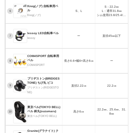
テ
Knog(ノグ) 自転車用ベ
リ
S：22.2㎜
ル
ア
S、L
L：通常31.8㎜
S
6
ス
シム使用23.8/25.4/26
Knog(ノグ)
ベ
㎜23.8
ル
(with shim)/25.4/26/3
1.8㎜
Iessoy LED自転車ベル
ー
直径45㎜以下
7
lessoy
COM4SPORT 自転車用
ベル
長さ6.6×幅6×高さ6㎝
ー
8
COM4SPORT
ブリヂストン(BRIDGES
TONE) ちび丸 ピコ
直径2.22㎝
22.2㎝
9
ブリヂストン(RIDGESTO
NE)
東京ベル(TOKYO BELL)
22.2㎜、25.4㎜、31.
ベル 鈴丸(suzumaru)
高さ6㎝
10
8㎜
東京ベル(TOKYO BELL)
Granite(グラナイト) ク