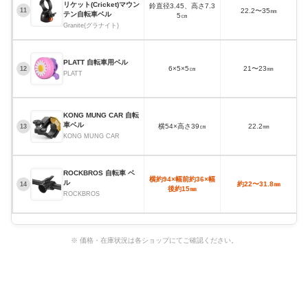
リケット(Cricket)マウン
鈴直径3.45、高さ7.3
22.2〜35㎜
11
テン自転車ベル
5㎝
Granite(グラナイト)
PLATT 自転車用ベル
6×5×5㎝
21〜23㎜
12
PLATT
KONG MUNG CAR 自転
車ベル
横54×高さ39㎝
22.2㎜
13
KONG MUNG CAR
ROCKBROS 自転車 ベ
横約94×幅前約36×幅
ル
約22〜31.8㎜
14
後約15㎜
ROCKBROS
※ 価格・在庫状況は各ショップにてご確認ください。