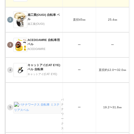
扇工業(OUGI) 自転車 ベ
ル
直径45㎜
25.4㎜
2
扇工業(OUGI)
ACEDOAMRE 自転車用
ベル
ー
ー
3
ACEDOAMRE
キャットアイ(CAT EYE)
ベル 自転車
ー
直径約12.0〜32.0㎜
4
キャットアイ(CAT EYE)
バ
ナ
ナ
ワ
バ
ー
ナ
ク
ー
19.2〜31.8㎜
5
ナ
ス
ワ
自
ー
転
ク
車
ミ
ス
ス