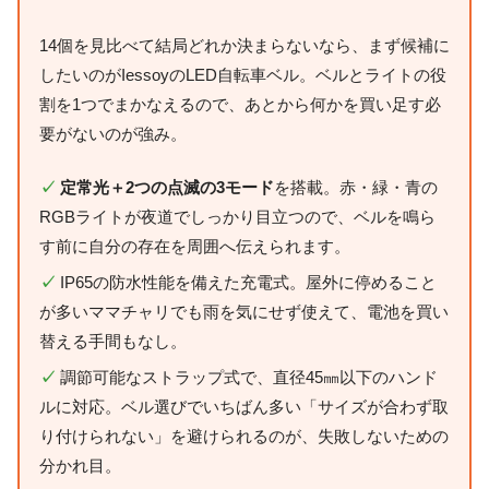
14個を見比べて結局どれか決まらないなら、まず候補に
したいのがIessoyのLED自転車ベル。ベルとライトの役
割を1つでまかなえるので、あとから何かを買い足す必
要がないのが強み。
✓
定常光＋2つの点滅の3モード
を搭載。赤・緑・青の
RGBライトが夜道でしっかり目立つので、ベルを鳴ら
す前に自分の存在を周囲へ伝えられます。
✓
IP65の防水性能を備えた充電式。屋外に停めること
が多いママチャリでも雨を気にせず使えて、電池を買い
替える手間もなし。
✓
調節可能なストラップ式で、直径45㎜以下のハンド
ルに対応。ベル選びでいちばん多い「サイズが合わず取
り付けられない」を避けられるのが、失敗しないための
分かれ目。