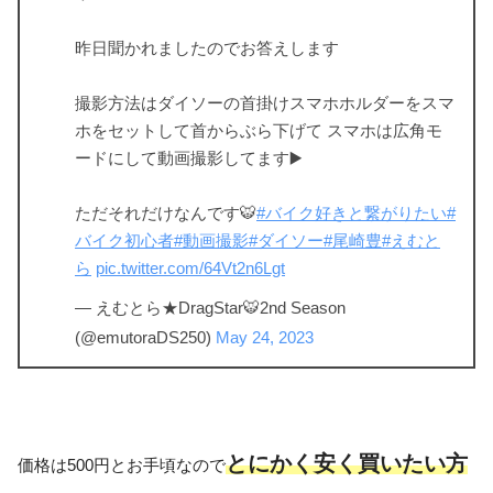
昨日聞かれましたのでお答えします
撮影方法はダイソーの首掛けスマホホルダーをスマ
ホをセットして首からぶら下げて スマホは広角モ
ードにして動画撮影してます▶️
ただそれだけなんです🐯
#バイク好きと繋がりたい
#
バイク初心者
#動画撮影
#ダイソー
#尾崎豊
#えむと
ら
pic.twitter.com/64Vt2n6Lgt
— えむとら★DragStar🐯2nd Season
(@emutoraDS250)
May 24, 2023
とにかく安く買いたい方
価格は500円とお手頃なので