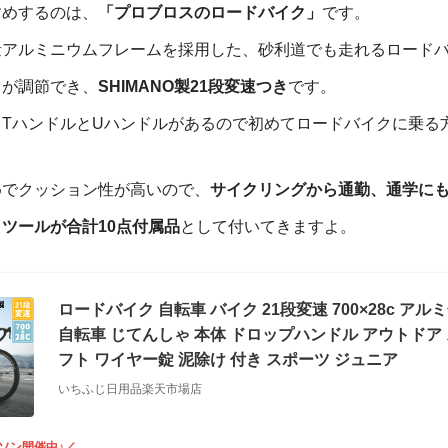
すめするのは、
「プロブロスのロードバイク」
です。
量アルミニウムフレームを採用した、砂利道でも走れるロード
さが調節でき、
SHIMANO製21段変速つき
です。
、TハンドルとUハンドルがあるので初めてロードバイクに乗る
めでクッション性が高いので、
サイクリングから通勤、通学に
ツールが合計10点付属品
として付いてきますよ。
ロードバイク 自転車 バイク 21段変速 700×28c アル
自転車 じてんしゃ 本体 ドロップハンドル アウトドア 
フト ワイヤー錠 泥除け 付き スポーツ ジュニア
いちふじ日用品楽天市場店
ソン開催中♪／