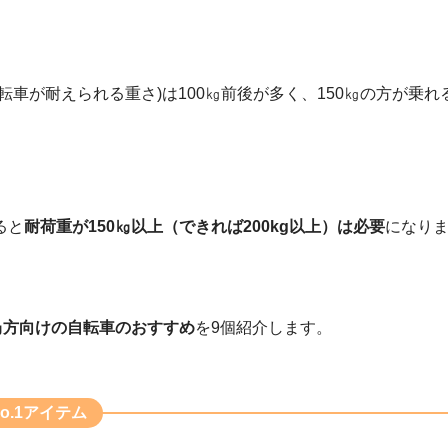
転車が耐えられる重さ)は100㎏前後が多く、150㎏の方が乗
ると
耐荷重が150㎏以上（できれば200kg以上）は必要
になり
0㎏方向けの自転車のおすすめ
を9個紹介します。
o.1アイテム