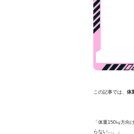
この記事では、
体
「体重150㎏方
らない…。」