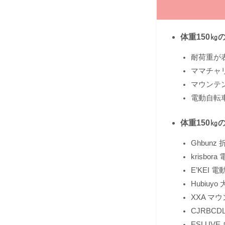
体重150㎏
耐荷重が
ママチャ
マウンテ
電動自転
体重150㎏
Ghbun
krisbo
E’KEI
Hubiuy
XXA マ
CJRBC
ESLUV