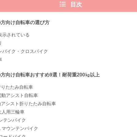
目次
の方向け自転車の選び方
表示されている
リ
ンバイク・クロスバイク
車
の方向け自転車おすすめ9選！耐荷重200㎏以上
z 折りたたみ自転車
ra 電動アシスト自転車
 電動アシスト折りたたみ自転車
o 大人用三輪車
ウンテンバイク
DL マウンテンバイク
E ロードバイク