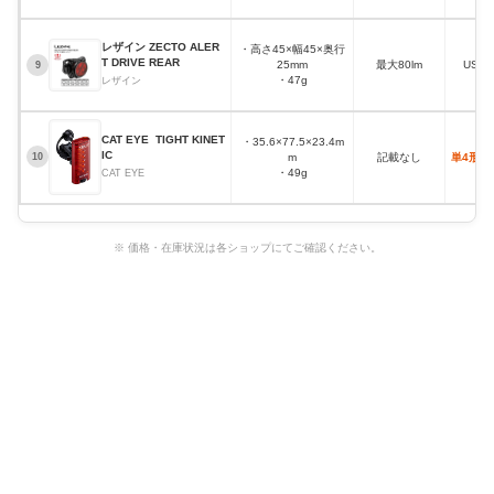
レザイン ZECTO ALER
・高さ45×幅45×奥行
T DRIVE REAR
25mm
最大80lm
USB
9
・47g
レザイン
CAT EYE TIGHT KINET
・35.6×77.5×23.4m
IC
m
記載なし
単4形乾
10
・49g
CAT EYE
※ 価格・在庫状況は各ショップにてご確認ください。