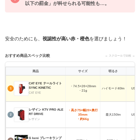
以下の罰金」が科せられる可能性も…。
安全のためにも、
視認性が高い赤・橙色
を選びましょう！
おすすめ商品スペック比較
← スクロールで比較 →
商品
サイズ
明るさ
電
CAT EYE テールライト
・74.5×26×28mm
SYNC KINETIC
ハイモード40lm
USB
1
・21g
CAT EYE
レザイン KTV PRO ALE
・高さ75×幅20×奥行
RT DRIVE
35mm
最大150lm
USB
2
・約66g
レザイン
G keni ブレーキランプ