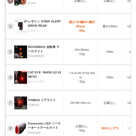
記載なし
記載なし
USB
3
G keni
レザイン STRIP ALERT
・高さ75×幅20×奥行
DRIVE REAR
35mm
最大150lm
USB
4
・66g
レザイン
ROCKBROS 自転車 テ
・34×38mm
ールライト
60lm
US
5
・15g
ROCKBROS
CAT EYE RAPID X2 KI
・74.4×30.5×32.9m
NETIC
m
50lm
USB
6
・32g
キャットアイ
TOWILD リアライト
23×36×36ｍｍ
記載なし
USB
7
TOWILD
Panasonic LED ソーラ
・記載なし
ーオートテールライト
300カンデラ
ソー
8
・50g
Panasonic