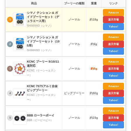
商品
プーリーの種類
重量
リンク
シマノ テンション & ガ
Amazon
イドプーリーセット（デ
ノーマル
約18g
1
楽天市場
ュラエース用）
SHIMANO（シマノ）
Yahoo!
シマノ テンション & ガ
Amazon
イドプーリーセット（10
ノーマル
約9g
2
楽天市場
5用）
SHIMANO（シマノ）
Yahoo!
KCNC プーリー 9/10/11
Amazon
速対応
ノーマル
約8g
3
楽天市場
KCNC（ケーシーエヌシ
ー）
Yahoo!
KCNC 7075アルミ合金
Amazon
ビッグプーリー
ビッグプーリー
約60g
4
楽天市場
KCNC（ケーシーエヌシ
ー）
Yahoo!
Amazon
BBB ローラーボーイ
ノーマル
約23g
5
楽天市場
BBB（ビービービー）
Yahoo!