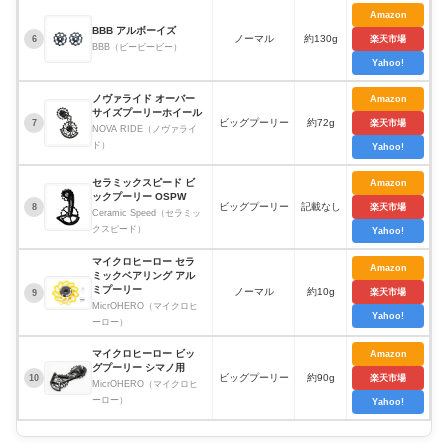
Amazon
BBB アルボーイズ
ノーマル
約130g
6
楽天市場
BBB（ビービービー）
Yahoo!
ノヴァライド オーバー
Amazon
サイズプーリーホイール
ビッグプーリー
約72g
7
楽天市場
NOVA RIDE（ノヴァライ
ド）
Yahoo!
セラミックスピード ビ
Amazon
ックプーリー OSPW
ビッグプーリー
記載なし
8
楽天市場
Ceramic Speed（セラミッ
クスピード）
Yahoo!
マイクロヒーロー セラ
Amazon
ミックベアリング アル
ミプーリー
ノーマル
約10g
楽天市場
9
MicrOHERO（マイクロヒ
Yahoo!
ーロー）
マイクロヒーロー ビッ
Amazon
グプーリー シマノ用
ビッグプーリー
約90g
10
楽天市場
MicrOHERO（マイクロヒ
ーロー）
Yahoo!