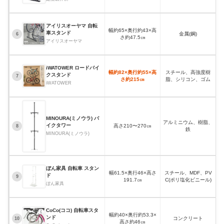
アイリスオーヤマ 自転
幅約65×奥行約43×高
車スタンド
金属(鋼)
6
さ約47.5㎝
アイリスオーヤマ
iWATOWER ロードバイ
幅約82×奥行約55×高
スチール、高強度樹
クスタンド
約
7
さ約215㎝
脂、シリコン、ゴム
iWATOWER
MINOURA(ミノウラ) バ
アルミニウム、樹脂、
イクタワー
高さ210〜270㎝
8
鉄
MINOURA(ミノウラ)
ぼん家具 自転車 スタン
幅61.5×奥行46×高さ
スチール、MDF、PV
ド
約
9
191.7㎝
C(ポリ塩化ビニール)
ぼん家具
CoCo(ココ) 自転車スタ
幅約40×奥行約53.3×
ンド
コンクリート
10
高さ約46㎝