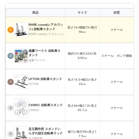
商品
サイズ
材質
RARE count(レアカウン
高さ74×横幅75×奥行
ト) 自転車スタンド
スチール
約
1
56㎝
RARE count(レアカウント)
遠藤ワークス 自転車ス
幅約72×奥行103×高
タンド
スチール、ボンデ鋼板
約
2
さ62㎝
遠藤ワークス
UYTON 自転車スタンド
長さ74.5×幅31×高さ
スチール
3
23㎝
UYTON
CXWXC 自転車スタンド
長さ94×幅17.8×高さ
スチール
4
45.7㎝
CXWXC
足立製作所 スタンドい
幅71×奥行59×高さ7
らずの頑丈自転車ラック
スチール
5
7.5㎝
足立製作所