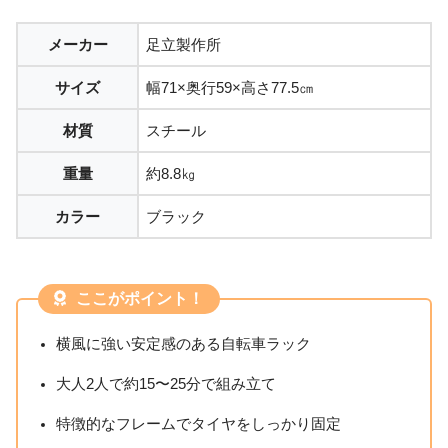
メーカー
足立製作所
サイズ
幅71×奥行59×高さ77.5㎝
材質
スチール
重量
約8.8㎏
カラー
ブラック
ここがポイント！
横風に強い安定感のある自転車ラック
大人2人で約15〜25分で組み立て
特徴的なフレームでタイヤをしっかり固定