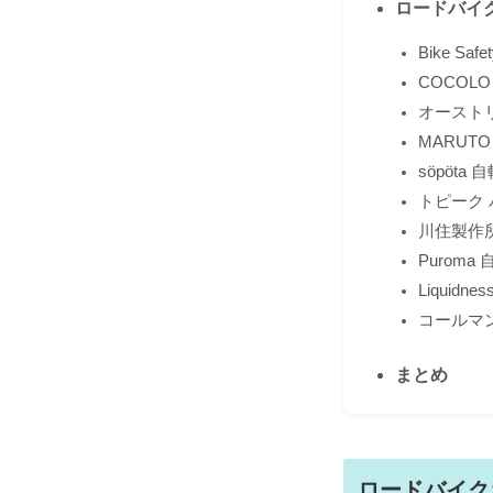
ロードバイ
Bike S
COCOL
オーストリ
MARUT
söpöta
トピーク バ
川住製作所 
Puroma
Liquidn
コールマ
まとめ
ロードバイク