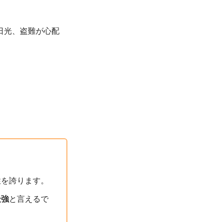
日光、盗難が心配
性を誇ります。
最強
と言えるで