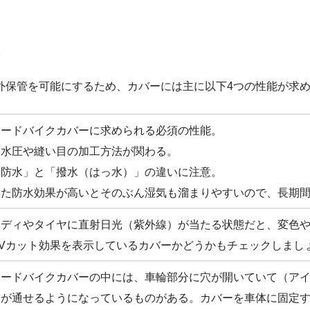
外保管を可能にするため、カバーには主に以下4つの性能が求
ロードバイクカバーに求められる必須の性能。
耐水圧や縫い目の加工方法が関わる。
「防水」と「撥水（はっ水）」の違いに注意。
また防水効果が高いとそのぶん湿気も溜まりやすいので、長期
ボディやタイヤに直射日光（紫外線）が当たる状態だと、変色
UVカット効果を表示しているカバーかどうかもチェックしまし
ロードバイクカバーの中には、車輪部分に穴が開いていて（ア
鍵が通せるようになっているものがある。カバーを車体に固定