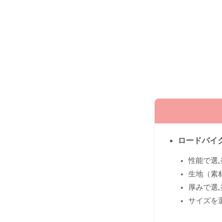
ロードバイ
性能で選
生地（素
厚みで選
サイズを