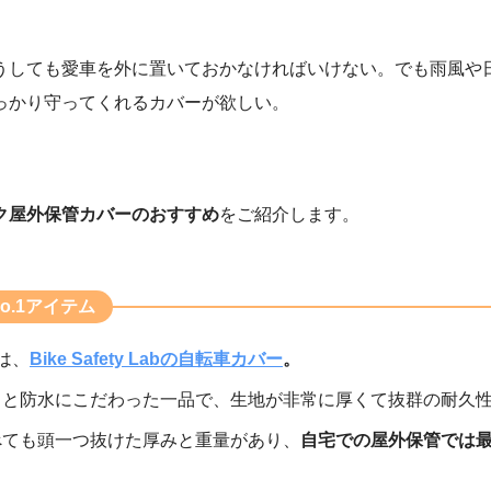
うしても愛車を外に置いておかなければいけない。でも雨風や
っかり守ってくれるカバーが欲しい。
ク屋外保管カバーのおすすめ
をご紹介します。
o.1アイテム
は、
Bike Safety Labの自転車カバー
。
さと防水にこだわった一品で、生地が非常に厚くて抜群の耐久
べても頭一つ抜けた厚みと重量があり、
自宅での屋外保管では