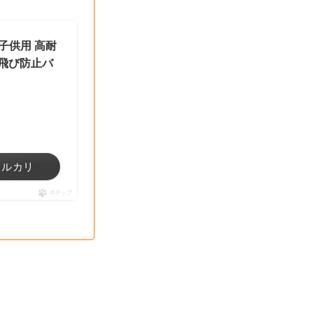
ンチ子供用 高耐
風飛び防止バ
メルカリ
ポチップ