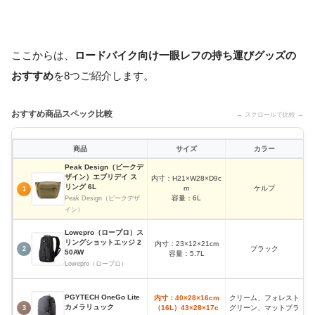
ここからは、
ロードバイク向け一眼レフの持ち運びグッズの
おすすめ
を8つご紹介します。
おすすめ商品スペック比較
← スクロールで比較 →
商品
サイズ
カラー
Peak Design（ピークデ
ザイン）エブリデイ ス
内寸：H21×W28×D9c
ス
リング 6L
m
ケルプ
1
容量：6L
Peak Design（ピークデザ
イン）
Lowepro（ロープロ）ス
リングショットエッジ 2
内寸：23×12×21cm
可
ブラック
2
50AW
容量：5.7L
Lowepro（ロープロ）
PGYTECH OneGo Lite
内寸：40×28×16cm
クリーム、フォレスト
軽
カメラリュック
（16L）43×28×17c
グリーン、マットブラ
3