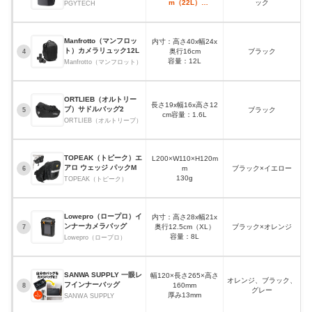
m（22L）
ック
PGYTECH
容量：16L・22L
Manfrotto（マンフロッ
内寸：高さ40x幅24x
コ
ト）カメラリュック12L
奥行16cm
ブラック
撃
4
容量：12L
Manfrotto（マンフロット）
ORTLIEB（オルトリー
コ
長さ19x幅16x高さ12
ブ）サドルバッグ2
ブラック
水
5
cm容量：1.6L
ORTLIEB（オルトリーブ）
TOPEAK（トピーク）エ
L200×W110×H120m
コ
アロ ウェッジ パックM
m
ブラック×イエロー
プ
6
130g
TOPEAK（トピーク）
Lowepro（ロープロ）イ
内寸：高さ28x幅21x
大
ンナーカメラバッグ
奥行12.5cm（XL）
ブラック×オレンジ
7
ク
容量：8L
Lowepro（ロープロ）
SANWA SUPPLY 一眼レ
幅120×長さ265×高さ
オレンジ、ブラック、
フインナーバッグ
160mm
8
グレー
厚み13mm
SANWA SUPPLY