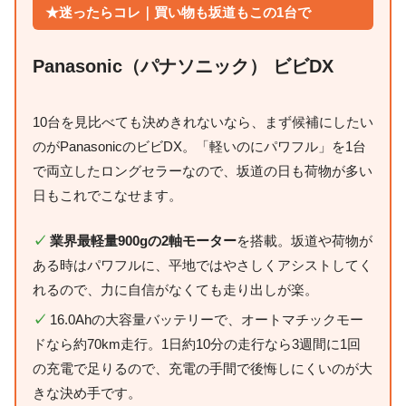
★迷ったらコレ｜買い物も坂道もこの1台で
Panasonic（パナソニック） ビビDX
10台を見比べても決めきれないなら、まず候補にしたい
のがPanasonicのビビDX。「軽いのにパワフル」を1台
で両立したロングセラーなので、坂道の日も荷物が多い
日もこれでこなせます。
✓
業界最軽量900gの2軸モーター
を搭載。坂道や荷物が
ある時はパワフルに、平地ではやさしくアシストしてく
れるので、力に自信がなくても走り出しが楽。
✓
16.0Ahの大容量バッテリーで、オートマチックモー
ドなら約70km走行。1日約10分の走行なら3週間に1回
の充電で足りるので、充電の手間で後悔しにくいのが大
きな決め手です。