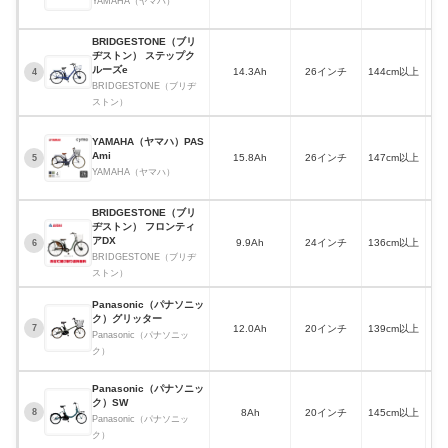
YAMAHA（ヤマハ）
BRIDGESTONE（ブリ
ヂストン） ステップク
ルーズe
14.3Ah
26インチ
144cm以上
14
4
BRIDGESTONE（ブリヂ
ストン）
YAMAHA（ヤマハ）PAS
Ami
15.8Ah
26インチ
147cm以上
5
YAMAHA（ヤマハ）
BRIDGESTONE（ブリ
ヂストン） フロンティ
アDX
9.9Ah
24インチ
136cm以上
6
BRIDGESTONE（ブリヂ
ストン）
Panasonic（パナソニッ
ク）グリッター
12.0Ah
20インチ
139cm以上
7
Panasonic（パナソニッ
ク）
Panasonic（パナソニッ
ク）SW
8Ah
20インチ
145cm以上
8
Panasonic（パナソニッ
ク）