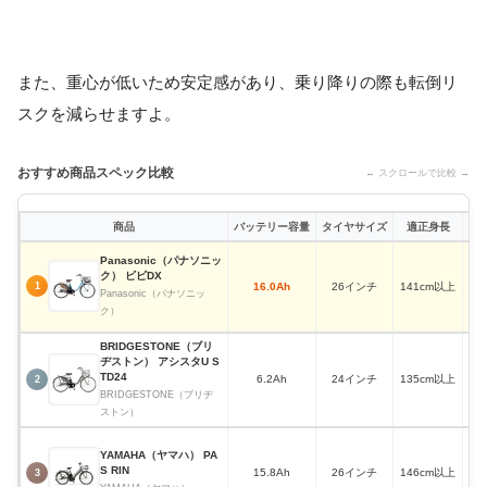
また、重心が低いため安定感があり、乗り降りの際も転倒リ
スクを減らせますよ。
おすすめ商品スペック比較
← スクロールで比較 →
商品
バッテリー容量
タイヤサイズ
適正身長
Panasonic（パナソニッ
ク） ビビDX
16.0Ah
26インチ
141cm以上
1
Panasonic（パナソニッ
ク）
BRIDGESTONE（ブリ
ヂストン） アシスタU S
TD24
6.2Ah
24インチ
135cm以上
2
BRIDGESTONE（ブリヂ
ストン）
YAMAHA（ヤマハ） PA
S RIN
15.8Ah
26インチ
146cm以上
3