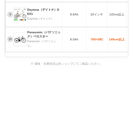
Daytona（デイトナ）D
E01
9.6Ah
20インチ
145cm以上
9
Daytona（デイトナ）
Panasonic（パナソニッ
ク）ベロスター
8.0Ah
700×38C
149cm以上
10
Panasonic（パナソニッ
ク）
※ 価格・在庫状況は各ショップにてご確認ください。