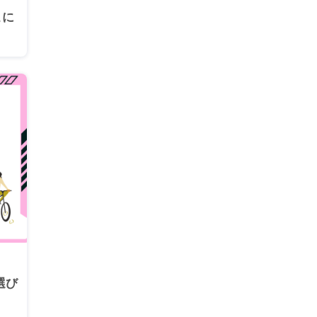
こに
選び