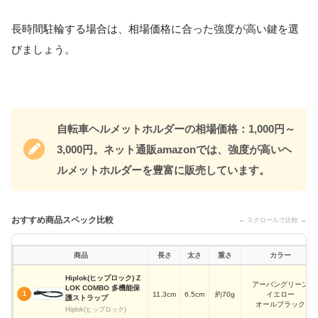
長時間駐輪する場合は、相場価格に合った強度が高い鍵を選
びましょう。
自転車ヘルメットホルダーの相場価格：1,000円～
3,000円。ネット通販amazonでは、強度が高いヘ
ルメットホルダーを豊富に販売しています。
おすすめ商品スペック比較
← スクロールで比較 →
商品
長さ
太さ
重さ
カラー
Hiplok(ヒップロック) Z
アーバングリーン
LOK COMBO 多機能保
11.3cm
6.5cm
約70g
イエロー
1
護ストラップ
オールブラック
Hiplok(ヒップロック)
ブラック