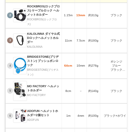
ティール
ROCKBROS(ロックブロ
ピンク
ス) ケーブルロック ヘル
メットホルダー
1.15m
13mm
約313g
ブラック
2
ROCKBROS(ロックブロ
ス)
KALOLINNA ダイヤル式
Dロックヘルメットホル
11cm
7.5cm
約193g
ブラック
3
ダー
KALOLINNA
BRIDGESTONE(ブリヂ
ストン) プッシュポンロ
オレンジ
ック
64cm
10mm
約276g
ブルー
4
ブラック
BRIDGESTONE(ブリヂス
グレー
トン)
MO FACTORY ヘルメッ
トホルダー
8cm
－
約140g
ブラック
5
MO FACTORY
ADOFUN ヘルメットホ
ルダー2個セット
1m
4mm
約100g
ブラック×ホワイト
6
ADOFUN