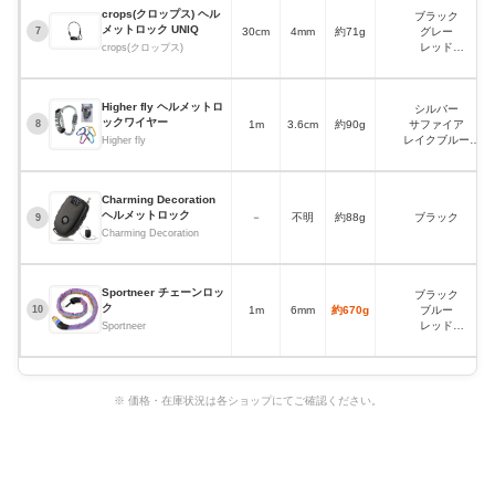
crops(クロップス) ヘル
ブラック
メットロック UNIQ
30cm
4mm
約71g
グレー
7
レッド
crops(クロップス)
イエロー
ホワイト
Higher fly ヘルメットロ
シルバー
ックワイヤー
1m
3.6cm
約90g
サファイア
8
レイクブルー
Higher fly
ローズレッド
ゴールド
Charming Decoration
ヘルメットロック
－
不明
約88g
ブラック
9
Charming Decoration
Sportneer チェーンロッ
ブラック
ク
1m
6mm
約670g
ブルー
10
レッド
Sportneer
レインボー
グリーン
ホワイト×ブラック(反
射材)
※ 価格・在庫状況は各ショップにてご確認ください。