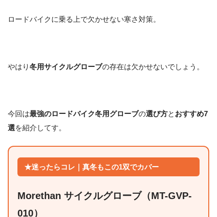
ロードバイクに乗る上で欠かせない寒さ対策。
やはり
冬用サイクルグローブ
の存在は欠かせないでしょう。
今回は
最強のロードバイク冬用グローブ
の
選び方
と
おすすめ7
選
を紹介してす。
★迷ったらコレ｜真冬もこの1双でカバー
Morethan サイクルグローブ（MT-GVP-
010）