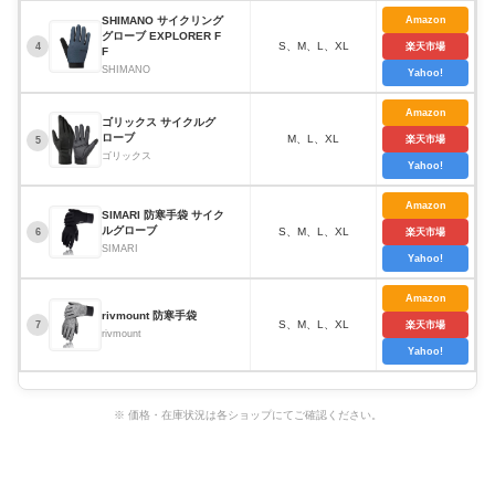
SHIMANO サイクリング
Amazon
グローブ EXPLORER F
S、M、L、XL
4
楽天市場
F
SHIMANO
Yahoo!
Amazon
ゴリックス サイクルグ
ローブ
M、L、XL
楽天市場
5
ゴリックス
Yahoo!
Amazon
SIMARI 防寒手袋 サイク
ルグローブ
S、M、L、XL
6
楽天市場
SIMARI
Yahoo!
Amazon
rivmount 防寒手袋
S、M、L、XL
7
楽天市場
rivmount
Yahoo!
※ 価格・在庫状況は各ショップにてご確認ください。