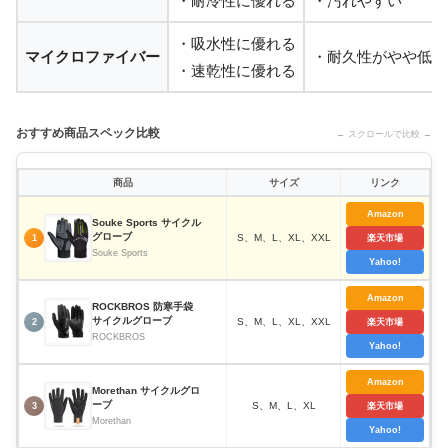
・耐冷性に優れる
・汚れやすい
・吸水性に優れる
マイクロファイバー
・耐久性がやや低い
・速乾性に優れる
おすすめ商品スペック比較
← スクロールで比較 →
商品
サイズ
リンク
Amazon
Souke Sports サイクル
グローブ
S、M、L、XL、XXL
1
楽天市場
Souke Sports
Yahoo!
Amazon
ROCKBROS 防寒手袋
サイクルグローブ
S、M、L、XL、XXL
2
楽天市場
ROCKBROS
Yahoo!
Amazon
Morethan サイクルグロ
ーブ
S、M、L、XL
3
楽天市場
Morethan
Yahoo!