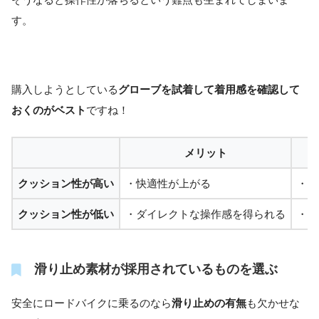
す。
購入しようとしている
グローブを試着して着用感を確認して
おくのがベスト
ですね！
メリット
クッション性が高い
・快適性が上がる
・操
クッション性が低い
・ダイレクトな操作感を得られる
・振
滑り止め素材が採用されているものを選ぶ
安全にロードバイクに乗るのなら
滑り止めの有無
も欠かせな