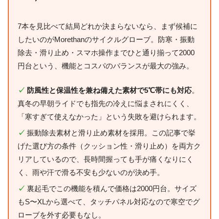
7本を見比べて結局どれか決まらないなら、まず候補に
したいのがMorethanのサイクルグローブ。防寒・振動
除去・滑り止め・スマホ操作までひと通り揃って2000
円台という、機能とコスパのバランスが最大の強み。
✓
防風性と保温性を兼ね備えた素材で5℃帯にも対応
。
真冬の早朝ライドでも指先の冷えに悩まされにくく、
「寒すぎて使えなかった」という失敗を避けられます。
✓
振動除去素材と滑り止め素材を採用。この記事で挙
げた選び方の条件（クッション性・滑り止め）を両方ク
リアしているので、長時間握っても手が痛くなりにく
く、雨や汗で滑る不安も少ないのが決め手。
✓
裏起毛でこの機能を積んで価格は2000円台。サイズ
もS〜XLから選べて、タッチパネル対応なので寒空でグ
ローブを外す必要もなし。