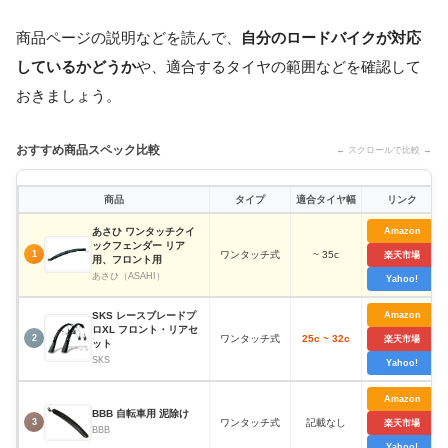
商品ページの説明などを読んで、
自分のロードバイクが対応
しているかどうか
や、適合するタイヤの範囲などを確認して
おきましょう。
おすすめ商品スペック比較
← スクロールで比較 →
商品
タイプ
適合タイヤ幅
リンク
あさひ ワンタッチクイ
Amazon
ックフェンダー リア
ワンタッチ式
~ 35c
1
楽天市場
用、フロント用
あさひ（ASAHI）
Yahoo!
SKS レースブレードプ
Amazon
ロXL フロント・リアセ
ワンタッチ式
25c ~ 32c
2
楽天市場
ット
SKS
Yahoo!
Amazon
BBB 自転車用 泥除け
ワンタッチ式
記載なし
3
楽天市場
BBB
Yahoo!