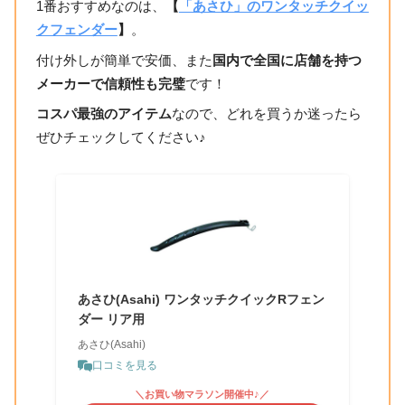
1番おすすめなのは、
【
「あさひ」のワンタッチクイッ
クフェンダー
】
。
付け外しが簡単で安価、また
国内で全国に店舗を持つ
メーカーで信頼性も完璧
です！
コスパ最強のアイテム
なので、どれを買うか迷ったら
ぜひチェックしてください♪
あさひ(Asahi) ワンタッチクイックRフェン
ダー リア用
あさひ(Asahi)
口コミを見る
＼お買い物マラソン開催中♪／