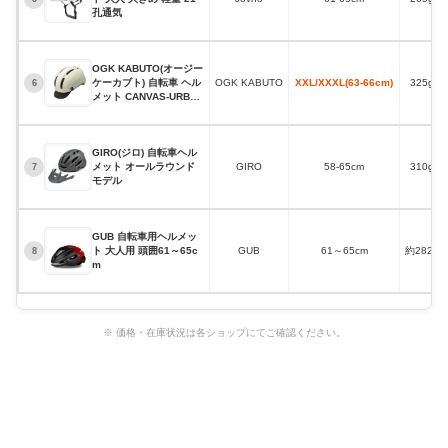
孔通気
OGK KABUTO(オージー
ケーカブト) 自転車 ヘル
OGK KABUTO
XXL/XXXL(63-66cm)
325g
6
メット CANVAS-URBAN
X
GIRO(ジロ) 自転車ヘル
メット オールラウンド
GIRO
58-65cm
310g
7
モデル
GUB 自転車用ヘルメッ
ト 大人用 頭囲61～65c
GUB
61～65cm
約282g
8
m
※ 価格・在庫状況は各ショップにてご確認ください。