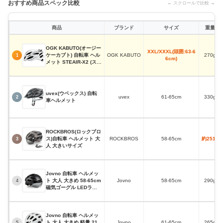
おすすめ商品スペック比較
← スクロールで比較 →
商品
ブランド
サイズ
重量
OGK KABUTO(オージー
XXL/XXXL(頭囲:63-6
ケーカブト) 自転車 ヘル
OGK KABUTO
270g
1
6cm)
メット STEAIR-X2 (ステ
アー・X2)
uvex(ウベックス) 自転
uvex
61-65cm
330g
2
車ヘルメット
ROCKBROS(ロックブロ
ス)自転車 ヘルメット 大
ROCKBROS
58-65cm
約251g
3
人 大きいサイズ
Jovno 自転車 ヘルメッ
ト 大人 大きめ 58-65cm
Jovno
58-65cm
290g
4
磁気ゴーグル LEDライ
ト付き
Jovno 自転車 ヘルメッ
ト 大人 大きめ 軽量 21
Jovno
61-65cm
265g
5