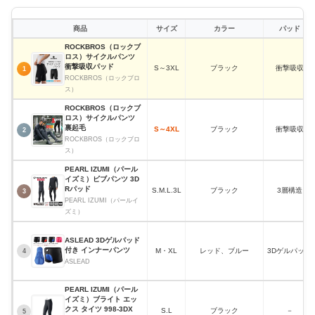
商品
サイズ
カラー
パッド
ROCKBROS（ロックブ
ロス）サイクルパンツ
衝撃吸収パッド
S～3XL
ブラック
衝撃吸収
1
ROCKBROS（ロックブロ
ス）
ROCKBROS（ロックブ
ロス）サイクルパンツ
裏起毛
S～4XL
ブラック
衝撃吸収
2
ROCKBROS（ロックブロ
ス）
PEARL IZUMI（パール
イズミ）ビブパンツ 3D
Rパッド
S.M.L.3L
ブラック
3層構造
3
PEARL IZUMI（パールイ
ズミ）
ASLEAD 3Dゲルパッド
付き インナーパンツ
M・XL
レッド、ブルー
3Dゲルパッド
4
ASLEAD
PEARL IZUMI（パール
イズミ）ブライト エッ
クス タイツ 998-3DX
S.L
ブラック
－
5