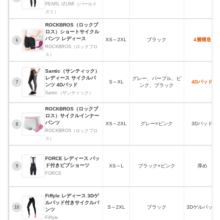
PEARL IZUMI（パールイ
ズミ）
ROCKBROS（ロックブ
ロス）ショートサイクル
パンツ レディース
XS～2XL
ブラック
4層構造
6
ROCKBROS（ロックブロ
ス）
Santic（サンティック）
レディース サイクルパ
グレー、パープル、ピ
S～XL
4Dパッド
7
ンツ 4Dパッド
ンク、ブラック
Santic（サンティック）
ROCKBROS（ロックブ
ロス）サイクルインナー
パンツ
XS～2XL
グレー×ピンク
3Dパッド
8
ROCKBROS（ロックブロ
ス）
FORCE レディース パッ
ド付きビブショーツ
XS～L
ブラック×ピンク
厚め
9
FORCE
Fiffyle レディース 3Dゲ
ルパッド付きサイクルパ
S～2XL
ブラック
3Dゲルパッド
10
ンツ
Fiffyle