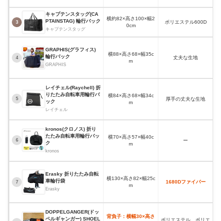
キャプテンスタッグ(CA
横約82×高さ100×幅2
PTAINSTAG) 輪行バック
ポリエステル600D
3
0cm
キャプテンスタッグ
GRAPHIS(グラフィス)
横88×高さ68×幅35c
輪行バック
丈夫な生地
4
m
GRAPHIS
レイチェル(Raychell) 折
りたたみ自転車用輪行バ
横84×高さ68×幅34c
厚手の丈夫な生地
5
ック
m
レイチェル
kronos(クロノス) 折り
たたみ自転車用輪行バッ
横70×高さ57×幅40c
ー
6
ク
m
kronos
Erasky 折りたたみ自転
横130×高さ82×幅25c
車輪行袋
1680Dファイバー
7
m
Erasky
DOPPELGANGER(ドッ
背負子：横幅30×高さ
ペルギャンガー) SHOEL
ポリエステル、ポリエ