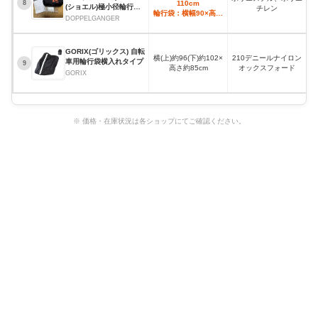
110cm
8
(ショエル)極小径輪行リ
チレン
輪行袋：横幅90×高さ
ュック
DOPPELGANGER
95cm
GORIX(ゴリックス) 自転
横(上)約96(下)約102×
210デニールナイロン
車用輪行袋横入れタイプ
9
高さ約85cm
オックスフォード
GORIX
※ 価格・在庫状況は各ショップにてご確認ください。