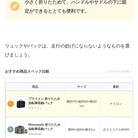
小さく折りたためて、ハンドルやサドルの下に固
定ができるととても便利です。
リュックやバックは、走行の妨げにならないようなものを選
びましょう。
おすすめ商品スペック比較
← スクロールで比較 →
商品
サイズ
素材
ブライトン 折りたたみ
横約75×縦約60×幅30
自転車収納バック
ナイロン
1
cm
ブライトン
Rhinowalk 折りたたみ
自転車収納バック
横86×縦69×幅33㎝
ポリエステル600D
2
Rhinowalk