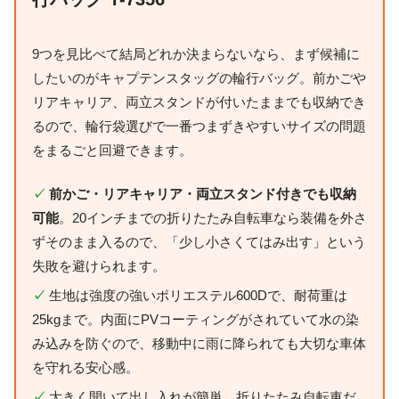
9つを見比べて結局どれか決まらないなら、まず候補に
したいのがキャプテンスタッグの輪行バッグ。前かごや
リアキャリア、両立スタンドが付いたままでも収納でき
るので、輪行袋選びで一番つまずきやすいサイズの問題
をまるごと回避できます。
✓
前かご・リアキャリア・両立スタンド付きでも収納
可能
。20インチまでの折りたたみ自転車なら装備を外さ
ずそのまま入るので、「少し小さくてはみ出す」という
失敗を避けられます。
✓
生地は強度の強いポリエステル600Dで、耐荷重は
25kgまで。内面にPVコーティングがされていて水の染
み込みを防ぐので、移動中に雨に降られても大切な車体
を守れる安心感。
✓
大きく開いて出し入れが簡単。折りたたみ自転車だ