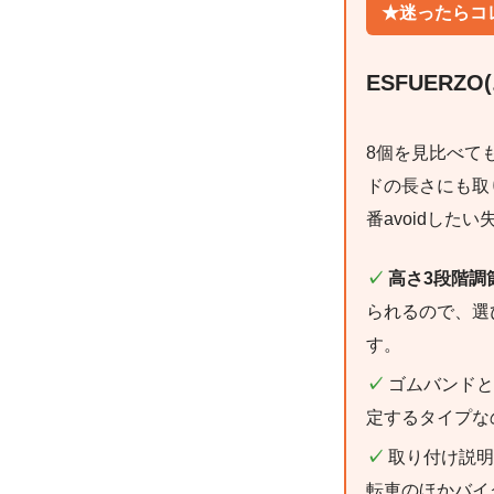
★迷ったらコ
ESFUERZ
8個を見比べて
ドの長さにも取
番avoidした
✓
高さ3段階調
られるので、選
す。
✓
ゴムバンドと
定するタイプな
✓
取り付け説明
転車のほかバイ