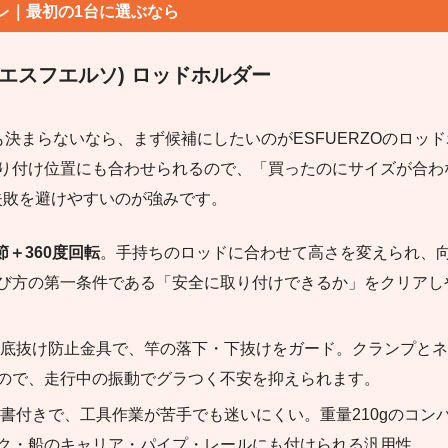
レ｜最初の1台に選ぶなら
O(エスフエルソ) ロッドホルダー
も決まらないなら、まず候補にしたいのがESFUERZOのロッ
り付け位置にも合わせられるので、「買ったのにサイズが合わ
い失敗を避けやすいのが強みです。
節＋360度回転
。手持ちのロッドに合わせて高さを変えられ、
び方の第一条件である「安全に取り付けできるか」をクリアし
底抜け防止金具で、竿の落下・下抜けをガード。クランプとネ
ので、走行中の振動でグラつく不安を抑えられます。
書付きで、工具作業が苦手でも迷いにくい。重量210gのコン
ク・船のキャリア・パイプ・レールにも付けられる汎用性。