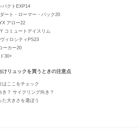
 コンパクトEXP14
nia ダート・ローマー・パック20
RYX アロー22
RY コミュートデイスリム
B ヴィロシティPS23
s コーカー20
マド30+
向けリュックを買うときの注意点
方はここをチェック
向き？ サイクリング向き？
った大きさを選ぼう