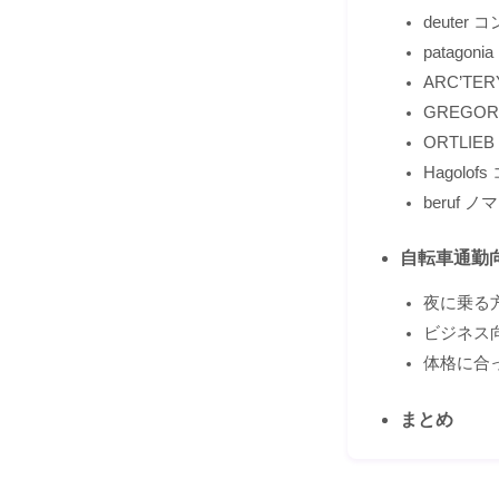
deuter
patago
ARC’TE
GREGO
ORTLIE
Hagolof
beruf ノ
自転車通勤
夜に乗る
ビジネス
体格に合
まとめ