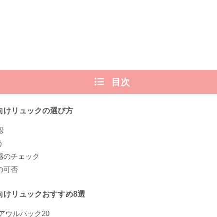
目次
向けリュックの選び方
認
う
感のチェック
の可否
向けリュックおすすめ8選
ll アウルパック20