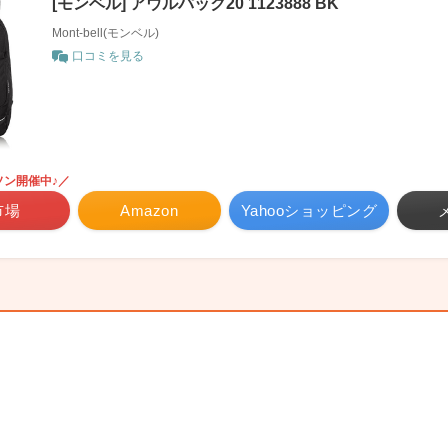
[モンベル] アウルパック20 1123888 BK
Mont-bell(モンベル)
口コミを見る
ソン開催中♪／
市場
Amazon
Yahooショッピング