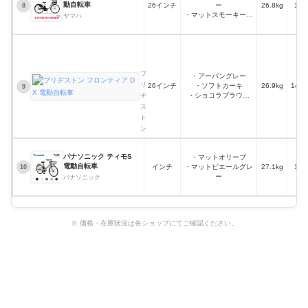
動自転車
26インチ
ー
26.8kg
148
8
・マットスモーキーブ
ヤマハ
ルー
・シャンパンシルバー
ブ
・マットグレイッシュ
リ
ベージュ
ヂ
・マットナチュラルブ
ス
ラウン
ブ
・アーバングレー
ト
・マットマーガレット
リ
26インチ
・ソフトカーキ
26.9kg
140
9
ン
イエロー
・ショコラブラウン
ヂ
フ
・ベルベットローズな
ス
ロ
ど
ト
ン
ン
テ
ィ
ア
パナソニック ティモS
・マットオリーブ
D
電動自転車
インチ
・マットピエールグレ
27.1kg
147
10
X
ー
パナソニック
電
動
自
転
車
※ 価格・在庫状況は各ショップにてご確認ください。