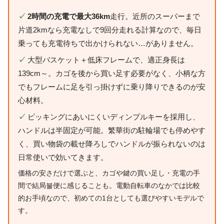
✓
2時間の充電で最大36km
走行。近所のスーパーまで
片道2kmなら充電なしで9回分走れる計算なので、毎日
乗っても充電待ちで出かけられない…がありません。
✓
大型バスケット＋低床フレームで、適正身長は
139cm～。カゴを後から買い足す必要がなく、小柄な方
でもフレームに足を引っ掛けずに乗り降りできるのが安
心材料。
✓
ピッキングにあいにくいディンプルキーを採用し、
ハンドルは半固定が可能。繁華街の駐輪場でも停めやす
く、買い物袋の載せ降ろしでハンドルが振られないのは
日常使いで効いてきます。
価格の安さだけで選ぶと、カゴや鍵の買い足し・充電の手
間で結局불便に感じることも。電動自転車のなかでは比較
的お手頃なので、初めての1台としても選びやすいモデルで
す。