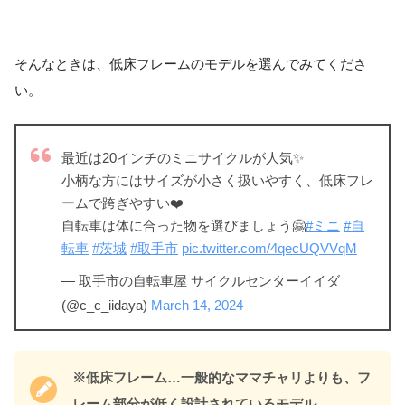
そんなときは、低床フレームのモデルを選んでみてくださ
い。
最近は20インチのミニサイクルが人気✨
小柄な方にはサイズが小さく扱いやすく、低床フレ
ームで跨ぎやすい❤️
自転車は体に合った物を選びましょう🤗
#ミニ
#自
転車
#茨城
#取手市
pic.twitter.com/4qecUQVVqM
— 取手市の自転車屋 サイクルセンターイイダ
(@c_c_iidaya)
March 14, 2024
※低床フレーム…一般的なママチャリよりも、フ
レーム部分が低く設計されているモデル