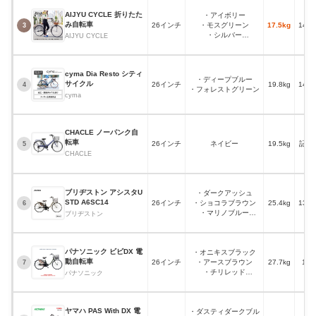
AIJYU CYCLE 折りたた
・アイボリー
み自転車
26インチ
・モスグリーン
17.5kg
148
3
・シルバー
AIJYU CYCLE
・ブラウンなど
cyma Dia Resto シティ
・ディープブルー
サイクル
26インチ
19.8kg
143
4
・フォレストグリーン
cyma
CHACLE ノーパンク自
転車
26インチ
ネイビー
19.5kg
記載
5
CHACLE
ブリヂストン アシスタU
・ダークアッシュ
STD A6SC14
26インチ
・ショコラブラウン
25.4kg
139
6
・マリノブルー
ブリヂストン
・クラシックベージュ
など
パナソニック ビビDX 電
・オニキスブラック
動自転車
26インチ
・アースブラウン
27.7kg
141
7
・チリレッド
パナソニック
・マットモスグリーン
ヤマハ PAS With DX 電
・ダスティダークブル