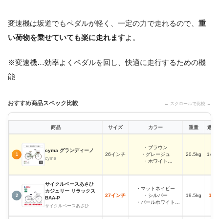
変速機は坂道でもペダルが軽く、一定の力で走れるので、
重
い荷物を乗せていても楽に走れます
よ。
※変速機…効率よくペダルを回し、快適に走行するための機
能
おすすめ商品スペック比較
← スクロールで比較 →
商品
サイズ
カラー
重量
適正
・ブラウン
cyma グランディーノ
26インチ
・グレージュ
20.5kg
144
1
cyma
・ホワイト
・グリーンベージュ
サイクルベースあさひ
・マットネイビー
カジュリー リラックス
27インチ
・シルバー
19.5kg
160
2
BAA-P
・パールホワイト
サイクルベースあさひ
・マットブラック