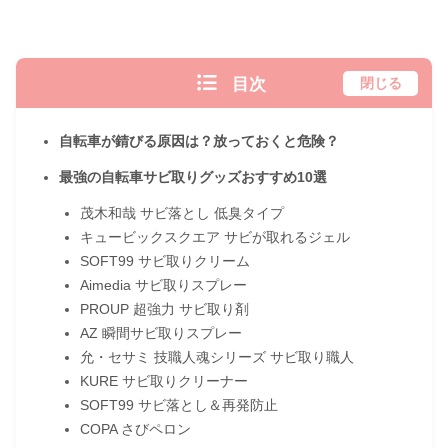
目次
閉じる
自転車が錆びる原因は？放っておくと危険？
最強の自転車サビ取りグッズおすすめ10選
茂木和哉 サビ落とし 低臭タイプ
キュービックスクエア サビが取れるジェル
SOFT99 サビ取りクリーム
Aimedia サビ取りスプレー
PROUP 超強力 サビ取り剤
AZ 瞬間サビ取りスプレー
允・セサミ 技職人魂シリーズ サビ取り職人
KURE サビ取りクリーナー
SOFT99 サビ落とし＆再発防止
COPA さびペロン