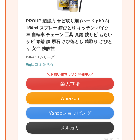
PROUP 超強力 サビ取り剤 (ハード ph0.8)
150ml スプレー 錆びとり キッチン バイク
車 自転車 チェーン 工具 真鍮 鉄サビ もらい
サビ 青錆 鉄 尿石 さび落とし 錆取り さびと
り 安全 強酸性
IMPACTシリーズ
口コミを見る
＼お買い物マラソン開催中♪／
楽天市場
Amazon
Yahooショッピング
メルカリ
ポチップ