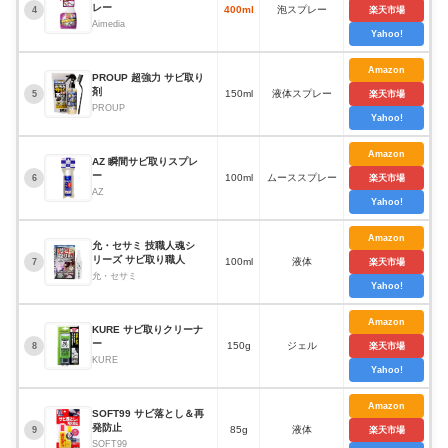
レー
400ml
泡スプレー
4
楽天市場
Aimedia
Yahoo!
Amazon
PROUP 超強力 サビ取り
剤
150ml
液体スプレー
5
楽天市場
PROUP
Yahoo!
Amazon
AZ 瞬間サビ取りスプレ
ー
100ml
ムーススプレー
6
楽天市場
AZ
Yahoo!
Amazon
允・セサミ 技職人魂シ
リーズ サビ取り職人
100ml
液体
7
楽天市場
允・セサミ
Yahoo!
Amazon
KURE サビ取りクリーナ
ー
150g
ジェル
8
楽天市場
KURE
Yahoo!
Amazon
SOFT99 サビ落とし＆再
発防止
85g
液体
9
楽天市場
SOFT99