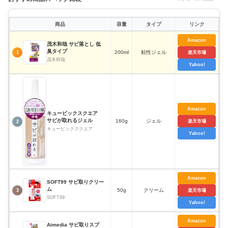
商品
容量
タイプ
リンク
Amazon
茂木和哉 サビ落とし 低
臭タイプ
200ml
粘性ジェル
1
楽天市場
茂木和哉
Yahoo!
Amazon
キュービックスクエア
サビが取れるジェル
160g
ジェル
楽天市場
2
キュービックスクエア
Yahoo!
Amazon
SOFT99 サビ取りクリー
ム
50g
クリーム
3
楽天市場
SOFT99
Yahoo!
Amazon
Aimedia サビ取りスプ