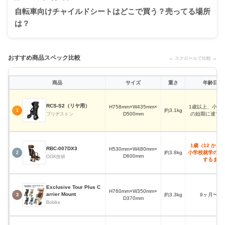
自転車向けチャイルドシートはどこで買う？売ってる場所
は？
おすすめ商品スペック比較
← スクロールで比較 →
商品
サイズ
重さ
年齢目安
RCS-S2（リヤ用）
H758mm×W435mm×
1歳以上、小学
約3.1kg
1
D500mm
の始期に達す
ブリヂストン
1歳（12 か月
RBC-007DX3
H530mm×W480mm×
約3.8kg
小学校就学の始
2
D600mm
OGK技研
するまで
Exclusive Tour Plus C
H760mm×W350mm×
arrier Mount
約3.3kg
9ヶ月〜6
3
D370mm
Bobike