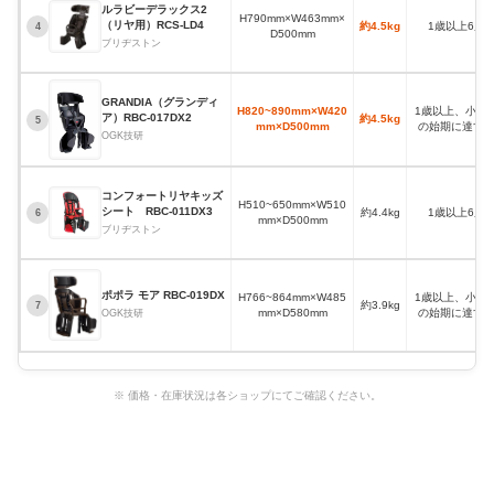
ルラビーデラックス2
H790mm×W463mm×
（リヤ用）RCS-LD4
約4.5kg
1歳以上6歳
4
D500mm
ブリヂストン
GRANDIA（グランディ
H820~890mm×W420
1歳以上、小学
ア）RBC-017DX2
約4.5kg
5
mm×D500mm
の始期に達す
OGK技研
コンフォートリヤキッズ
H510~650mm×W510
シート RBC-011DX3
約4.4kg
1歳以上6歳
6
mm×D500mm
ブリヂストン
ポポラ モア RBC-019DX
H766~864mm×W485
1歳以上、小学
約3.9kg
7
mm×D580mm
の始期に達す
OGK技研
※ 価格・在庫状況は各ショップにてご確認ください。