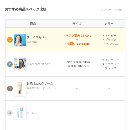
おすすめ商品スペック比較
← スクロールで比較 →
商品
サイズ
カラー
・マスク部分 12×24c
・ネイビー
フェイスカバー
m
・ブラック
1
YAKeNU
・首回り 21×51cm
・ピンク
・ライトグレーなど
・ライトグレー
・マスク周り 23cm
・ダークグレー
2
NIKOLOVE STORE
・首周り 102.5cm
・ブラック
日焼け止めクリーム
－
－
資生堂クレ・ド・ポー ボー
3
テ
－
－
4
キュレル