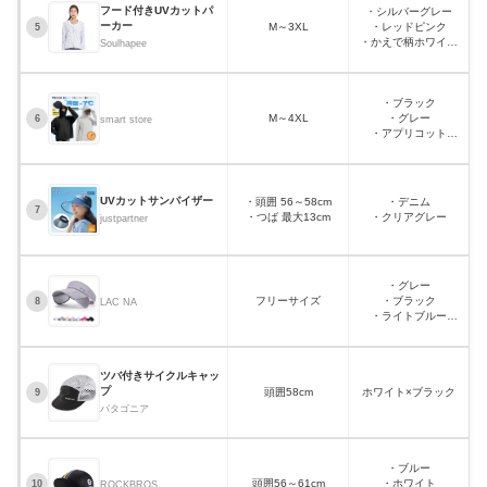
フード付きUVカットパ
・シルバーグレー
ーカー
M～3XL
・レッドピンク
・
5
・かえで柄ホワイト
Soulhapee
・かえで柄ライトブル
ーなど
・ブラック
M～4XL
・グレー
6
smart store
・アプリコット
・ピンクなど
UVカットサンバイザー
・頭囲 56～58cm
・デニム
7
・つば 最大13cm
・クリアグレー
justpartner
・グレー
フリーサイズ
・ブラック
8
LAC NA
・ライトブルー
・ホワイトなど
ツバ付きサイクルキャッ
プ
頭囲58cm
ホワイト×ブラック
9
パタゴニア
・ブルー
頭囲56～61cm
・ホワイト
10
ROCKBROS