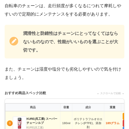
自転車のチェーンは、走行頻度が多くなるにつれて摩耗しや
すいので定期的にメンテナンスをする必要があります。
潤滑性と防錆性はチェーンにとってなくてはなら
ないものなので、性能がいいものを選ぶことが大
切です。
また、チェーンは湿度や塩分でも劣化しやすいので気を付け
ましょう。
おすすめ商品スペック比較
← スクロールで比較 →
商品
容量
成分
重量
KURE(呉工業) スーパー
ポリテトラフルオロエ
チェーンルブ
180ml
チレン(PTFE)、添加
189グラム
1
剤
KURE(呉工業)