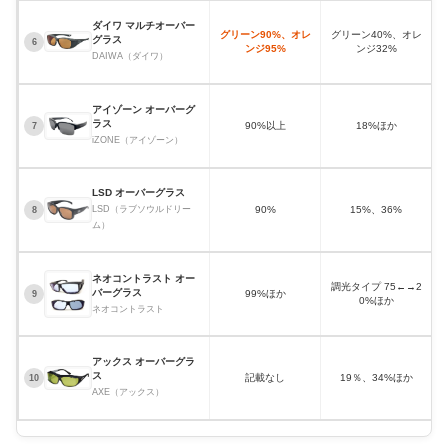
ダイワ マルチオーバー
グリーン90%、オレ
グリーン40%、オレ
グラス
6
ンジ95%
ンジ32%
DAIWA（ダイワ）
アイゾーン オーバーグ
ラス
90%以上
18%ほか
7
iZONE（アイゾーン）
LSD オーバーグラス
LSD（ラブソウルドリー
90%
15%、36%
8
ム）
ネオコントラスト オー
調光タイプ 75←→2
バーグラス
99%ほか
9
0%ほか
ネオコントラスト
アックス オーバーグラ
ス
記載なし
19％、34%ほか
10
AXE（アックス）