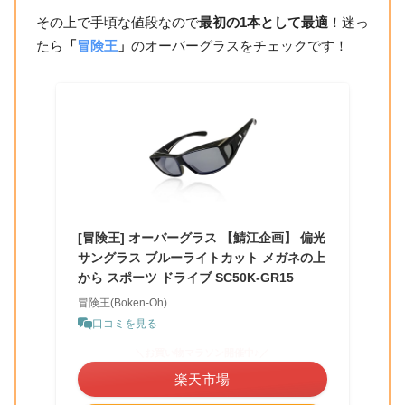
その上で手頃な値段なので
最初の1本として最適
！迷っ
たら
「
冒険王
」
のオーバーグラスをチェックです！
[冒険王] オーバーグラス 【鯖江企画】 偏光
サングラス ブルーライトカット メガネの上
から スポーツ ドライブ SC50K-GR15
冒険王(Boken-Oh)
口コミを見る
＼お買い物マラソン開催中♪／
楽天市場