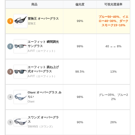
商品
偏光度
可視光透過率
ブルー50~40%、イエ
冒険王 オーバーグラス
99%
ロー40~30%、ダーク
1
冒険王
スモーク15~10%
エーフィット 瞬間調光
サングラス
99%
40 ←→ 8%
2
A-FIT（エーフィット）
エーフィット 跳ね上げ
式オーバーグラス
98.5%
13%
3
A-FIT（エーフィット）
Otani オーバーグラス み
グレー35%、ブルー2
らい
98%
4
2%
Otani
スワンズ オーバーグラ
ス
90%
26%
5
SWANS（スワンズ）