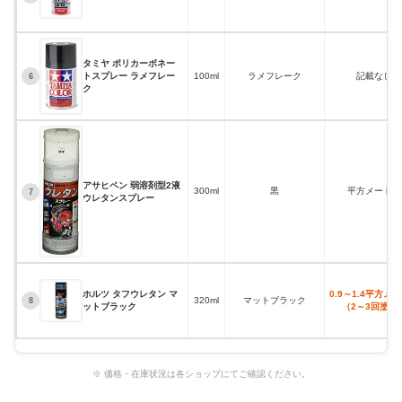
タミヤ ポリカーボネー
トスプレー ラメフレー
100ml
ラメフレーク
記載なし
6
ク
アサヒペン 弱溶剤型2液
300ml
黒
平方メートル
7
ウレタンスプレー
ホルツ タフウレタン マ
0.9～1.4平方メ
320ml
マットブラック
8
ットブラック
（2～3回塗り
※ 価格・在庫状況は各ショップにてご確認ください。