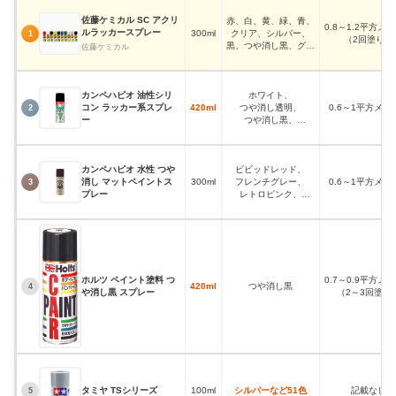
佐藤ケミカル SC アクリ
赤、白、黄、緑、青、
0.8～1.2平方メ
ルラッカースプレー
300ml
クリア、シルバー、
1
（2回塗り）
黒、つや消し黒、グレ
佐藤ケミカル
ー
カンペハピオ 油性シリ
ホワイト、
コン ラッカー系スプレ
420ml
つや消し透明、
0.6～1平方メー
2
ー
つや消し黒、
クリーム、
オレンジ、
ゴールドメタリックな
カンペハピオ 水性 つや
ビビッドレッド、
ど、全35色
消し マットペイントス
300ml
フレンチグレー、
0.6～1平方メー
3
プレー
レトロピンク、
ブラックなど、全40
色
ホルツ ペイント塗料 つ
0.7～0.9平方メ
420ml
つや消し黒
4
や消し黒 スプレー
（2～3回塗り
タミヤ TSシリーズ
100ml
シルバーなど51色
記載なし
5