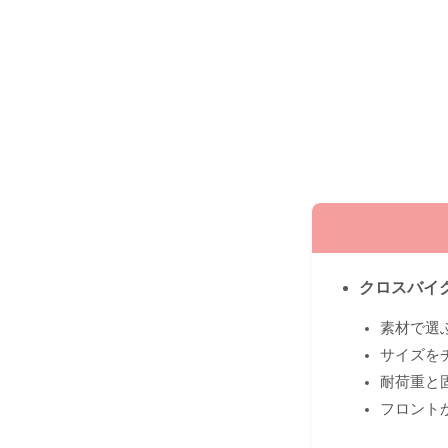
クロスバイ
素材で選
サイズを
耐荷重と
フロント