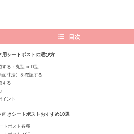
目次
ク用シートポストの選び方
する：丸型 or D型
断面寸法）を確認する
認する
ぶ
ポイント
ク向きシートポストおすすめ10選
 シートポスト各種