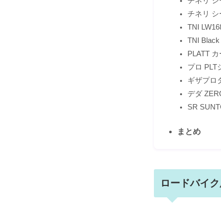
チネリ シ
チネリ シ
TNI LW
TNI Bl
PLATT
プロ PL
ギザプロ
デダ ZERO
SR SU
まとめ
ロードバイク