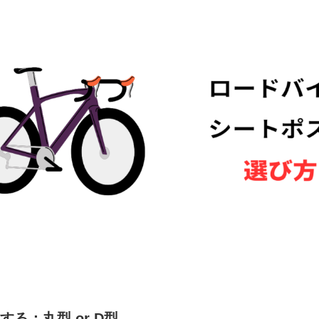
る：丸型 or D型