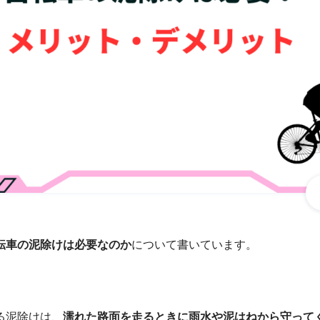
転車の泥除けは必要なのか
について書いています。
る泥除けは、
濡れた路面を走るときに雨水や泥はねから守って