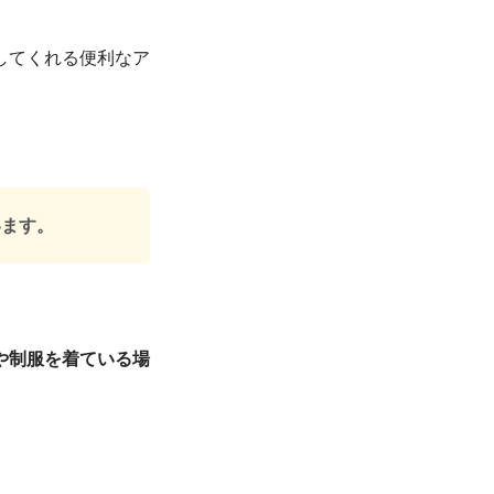
してくれる便利なア
います。
や制服を着ている場