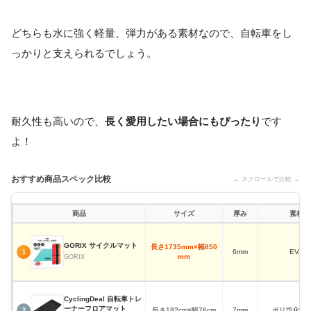
どちらも水に強く軽量、弾力がある素材なので、自転車をし
っかりと支えられるでしょう。
耐久性も高いので、
長く愛用したい場合にもぴったり
です
よ！
おすすめ商品スペック比較
← スクロールで比較 →
商品
サイズ
厚み
素材
GORIX サイクルマット
長さ1735mm×幅850
6mm
EVA
1
mm
GORIX
CyclingDeal 自転車トレ
ーナーフロアマット
長さ182cm×幅76cm
7mm
ポリ塩化ビ
2