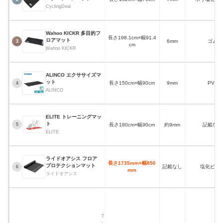
CyclingDeal
Wahoo KICKR 多目的フ
長さ198.1cm×幅91.4
ロアマット
6mm
ゴム
3
cm
Wahoo KICKR
ALINCO エクササイズマ
ット
長さ150cm×幅90cm
9mm
PVC
4
ALINCO
ELITE トレーニングマッ
ト
長さ180cm×幅90cm
約9mm
記載なし
5
ELITE
ライドオアシス フロア
長さ1735mm×幅850
プロテクションマット
記載なし
塩化ビニ
6
mm
ライドオアシス
T
h
i
n
T
k