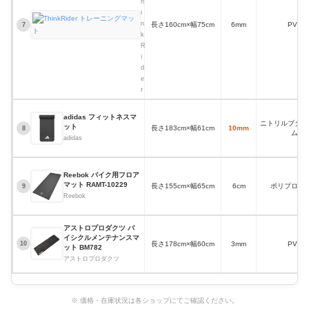
h
R
i
i
n
長さ160cm×幅75cm
6mm
PVC
7
d
k
e
R
r
ト
i
レ
d
ー
e
ニ
r
ン
グ
マ
adidas フィットネスマ
ニトリルブタジ
ッ
ット
長さ183cm×幅61cm
10mm
8
ム
ト
adidas
Reebok バイク用フロア
マット RAMT-10229
長さ155cm×幅65cm
6cm
ポリプロピ
9
Reebok
アストロプロダクツ バ
イシクルメンテナンスマ
長さ178cm×幅60cm
3mm
PVC
10
ット BM782
アストロプロダクツ
※ 価格・在庫状況は各ショップにてご確認ください。